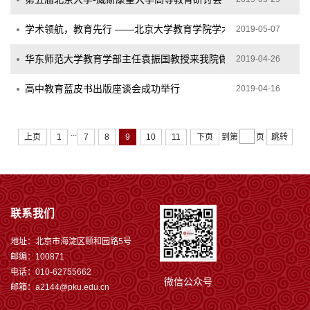
学术领航，教育先行 ——北京大学教育学院学术交流团赴美国旧金山
2019-05-07
华东师范大学教育学部主任袁振国教授来我院做学术演讲
2019-04-26
高中教育蓝皮书出版座谈会成功举行
2019-04-16
...
上页
1
7
8
9
10
11
下页
到第
页
跳转
联系我们
地址：北京市海淀区颐和园路5号
邮编：100871
电话：010-62755662
微信公众号
邮箱：a2144@pku.edu.cn