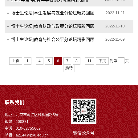
博士生论坛|学生发展与就业分论坛精彩回顾
2022-11-11
博士生论坛|教育财政与政策分论坛精彩回顾
2022-11-10
博士生论坛|教育与社会公平分论坛精彩回顾
2022-11-09
...
...
上页
1
4
5
6
7
8
11
下页
到第
页
跳转
联系我们
地址：北京市海淀区颐和园路5号
邮编：100871
电话：010-62755662
微信公众号
邮箱：a2144@pku.edu.cn