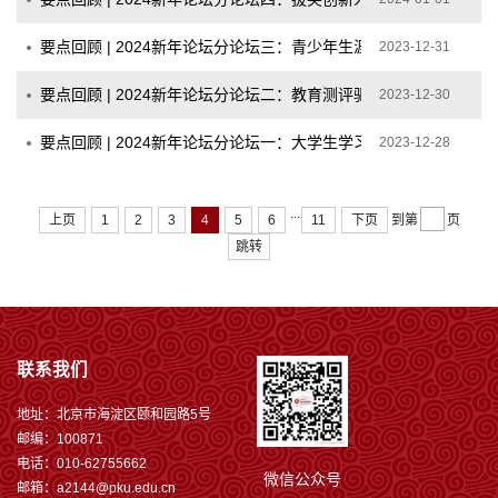
要点回顾 | 2024新年论坛分论坛三：青少年生涯教育及其发展
2023-12-31
要点回顾 | 2024新年论坛分论坛二：教育测评驱动教育改革
2023-12-30
要点回顾 | 2024新年论坛分论坛一：大学生学习行为的经济学分析
2023-12-28
...
上页
1
2
3
4
5
6
11
下页
到第
页
跳转
联系我们
地址：北京市海淀区颐和园路5号
邮编：100871
电话：010-62755662
微信公众号
邮箱：a2144@pku.edu.cn